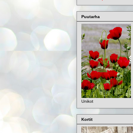
Puutarha
Unikot
Kortit