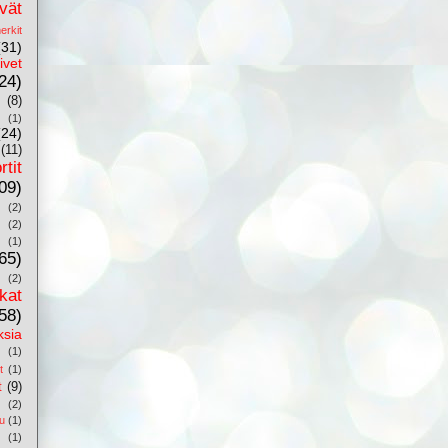
vät
erkit
(31)
ivet
24)
(8)
(1)
(24)
(11)
rtit
09)
(2)
(2)
(1)
65)
(2)
kat
58)
ksia
(1)
t
(1)
t
(9)
(2)
u
(1)
(1)