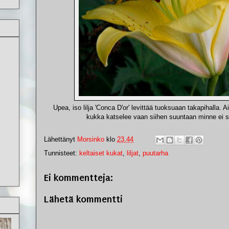
Upea, iso lilja 'Conca D'or' levittää tuoksuaan takapihalla.
kukka katselee vaan siihen suuntaan minne ei 
Lähettänyt
Morsinko
klo
23.44
Tunnisteet:
keltaiset kukat
,
liljat
,
puutarha
Ei kommentteja:
Lähetä kommentti