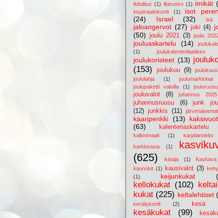
imikät
ilotulitus
(1)
iltarusko
(1)
isot pere
inspiraatiokortti
(1)
(24)
Israel
(32)
isä
jaloangervot
(27)
j
joki
(4)
(50)
joulu 2021
(3)
joulu 202
jouluaskartelu
(14)
joulukale
(1)
joulukalenterilaatikko
jouluko
joulukoristeet
(13)
(153)
joulukuu
(9)
joulukuus
joululahja
(1)
joulumarkkinat
joulupaketti valoilla
(1)
jouluruusu
jouluvalot
(8)
juhannus 2025
juhannusruusu
(6)
junk jou
(12)
junkkis
(11)
järvimaisema
kaaripenkki
(13)
kaksivuot
(63)
kalenteriaskartelu
kalkkimaali
(1)
karjalanneito
kasviku
karkkirasia
(1)
(625)
kataja
(1)
Kauhava
kausivalot
(3)
kaunokit
(1)
kehy
keijunkukat
(1)
kellokukat
(102)
kelta
kukat
(225)
keltalehtiset
kesä
keräilykortit
(2)
kesäkukat
(99)
kesäk