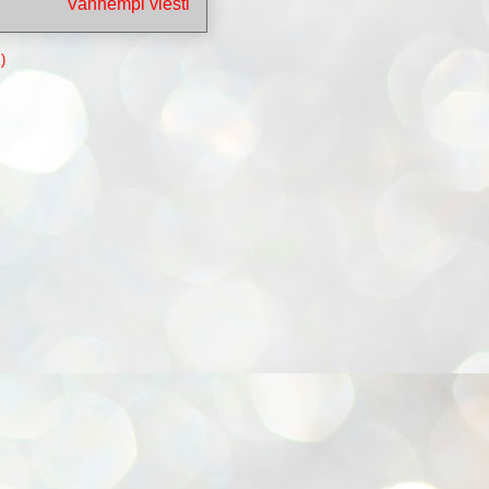
Vanhempi viesti
)