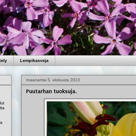
tely
Lempikasveja
maanantai 5. elokuuta 2013
Puutarhan tuoksuja.
lut
tta
ta