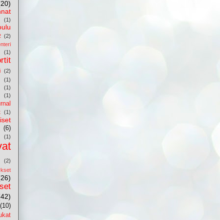
(20)
nnat
(1)
oulu
2
(2)
nteri
(1)
rtit
i
(2)
(1)
(1)
(1)
rnal
t
(1)
iset
(6)
(1)
vat
(2)
kset
(26)
iset
(42)
(10)
ukat