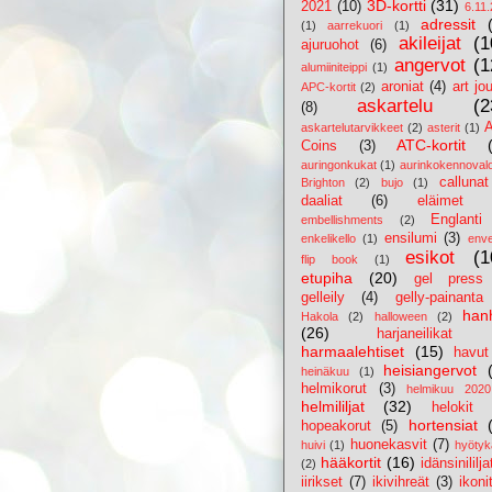
3D-kortti
(31)
2021
(10)
6.11
adressit
(1)
aarrekuori
(1)
akileijat
(1
ajuruohot
(6)
angervot
(1
alumiiniteippi
(1)
aroniat
(4)
art jo
APC-kortit
(2)
askartelu
(2
(8)
askartelutarvikkeet
(2)
asterit
(1)
ATC-kortit
Coins
(3)
auringonkukat
(1)
aurinkokennovalo
callunat
Brighton
(2)
bujo
(1)
daaliat
(6)
eläimet
Englanti
embellishments
(2)
ensilumi
(3)
enkelikello
(1)
enve
esikot
(1
flip book
(1)
etupiha
(20)
gel press
gelleily
(4)
gelly-painanta
hanh
Hakola
(2)
halloween
(2)
(26)
harjaneilikat
harmaalehtiset
(15)
havut
heisiangervot
heinäkuu
(1)
helmikorut
(3)
helmikuu 2020
helmililjat
(32)
helokit
hortensiat
hopeakorut
(5)
huonekasvit
(7)
huivi
(1)
hyötyk
hääkortit
(16)
idänsinililja
(2)
iirikset
(7)
ikivihreät
(3)
ikoni