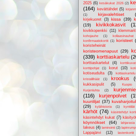
ke
2025
(6)
kesäkukat 2026
(2)
(164)
kevättähdet
(5)
kirjanm
kirjavalehtiset
(1)
kissa
(39)
k
kirjekuoret
(3)
kivikkokasvit
(1
(19)
kivikkopenkki
(11)
klemmarit
kohojauhe
(1)
kollaasinauhat
koristeet
konfirmaatiokortit
(1)
koristeheinät
ko
koristeomenapuut
(29)
(339)
korttiaskartelu
(2
korttiaskartelut
(4)
korttikuvat
korut
(10)
korttipohjat
(1)
koti
kotiseudulta
(3)
kottiaskartelu
krookus
(
kristallihäät
(1)
kukkasipulit
(5)
Kuopio
kurjenmie
Kurjenluhta
(2)
(116)
kurjenpolvet
(1
kuunliljat
(37)
kuvaharjoitu
(29)
kylähistoria
(1)
kynttilät
kärhöt
(74)
käsintehdyt korti
käsintehdyt kukat
(7)
käsityö
köynnökset
(64)
lahjarasia
lakeus
(4)
laminointi
(2)
lapinrump
Lappajärvi
(12)
lastenkortit