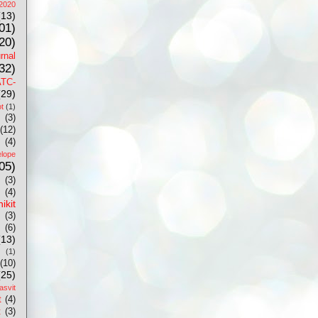
.2020
(13)
01)
20)
urnal
32)
ATC-
(29)
t
(1)
(3)
(12)
(4)
lope
05)
(3)
(4)
ikit
(3)
(6)
(13)
(1)
(10)
(25)
asvit
t
(4)
t
(3)